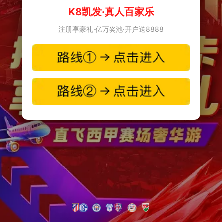
K8凯发·真人百家乐
注册享豪礼·亿万奖池·开户送8888